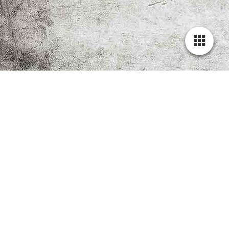
Schnelle Hilfe in allen
arbeitsrechtlichen
Angelegenheiten für
Arbeitnehmer und
Arbeitgeber.
Kontakt zum Anwalt
Kostenlose tele
fonische Ersteinschätzung
Im Arbeitsleben treten nicht selten unerwartete
Situationen auf, die eine schnelle Reaktion